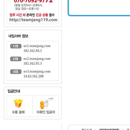
ns1.teamjang.com
182.162.94.3
ns2.teamjang.com
182.162.95.3
ns3.teamjang.com
14.63.161.200