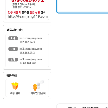
ns1.teamjang.com
182.162.94.3
ns2.teamjang.com
182.162.95.3
ns3.teamjang.com
14.63.161.200