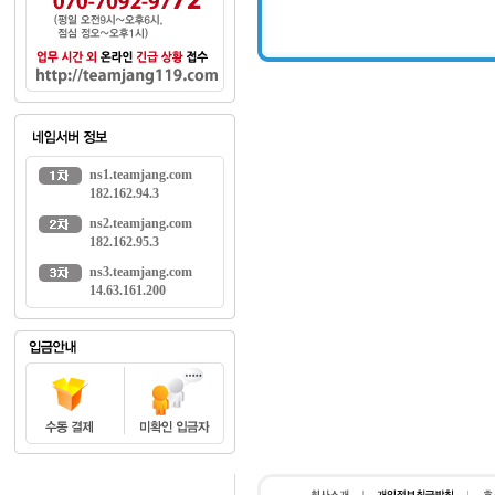
ns1.teamjang.com
182.162.94.3
ns2.teamjang.com
182.162.95.3
ns3.teamjang.com
14.63.161.200