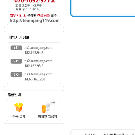
ns1.teamjang.com
182.162.94.3
ns2.teamjang.com
182.162.95.3
ns3.teamjang.com
14.63.161.200