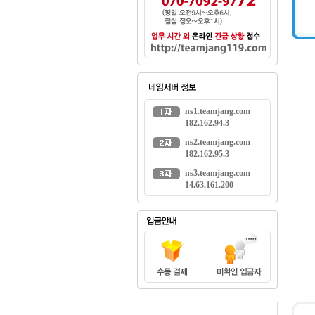
ns1.teamjang.com
182.162.94.3
ns2.teamjang.com
182.162.95.3
ns3.teamjang.com
14.63.161.200