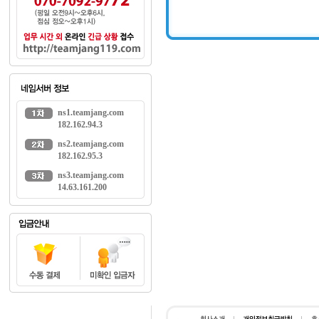
ns1.teamjang.com
182.162.94.3
ns2.teamjang.com
182.162.95.3
ns3.teamjang.com
14.63.161.200